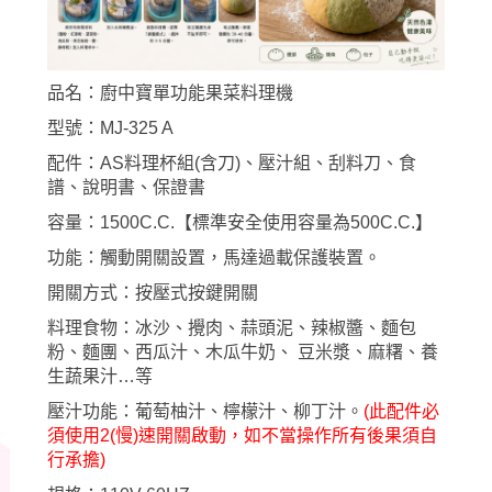
品名：廚中寶單功能果菜料理機
型號：MJ-325 A
配件：AS料理杯組(含刀)、壓汁組、刮料刀、食
譜、說明書、保證書
容量：1500C.C.【標準安全使用容量為500C.C.】
功能：觸動開關設置，馬達過載保護裝置。
開關方式：按壓式按鍵開關
料理食物：冰沙、攪肉、蒜頭泥、辣椒醬、麵包
粉、麵團、西瓜汁、木瓜牛奶、 豆米漿、麻糬、養
生蔬果汁…等
壓汁功能：葡萄柚汁、檸檬汁、柳丁汁。
(此配件
必
須
使用2(慢)速開關啟動，如不當操作所有後果須自
行承擔)