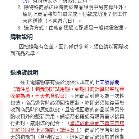
封）
有特殊要求，請另行告知。
除特殊商品送達時間於產品說明中另有標註外，
原則上商品將於訂單完成、付款成功後 7 個工作
天內送達（不含週六日）。
送貨方式：由廠商透過宅配或是一般貨運送達。
購物說明
因拍攝略有色差，圖片僅供參考，顏色請以實際收
到商品為準。
退換貨說明
在王電購物享有優於消保法規定的
七天猶豫期
（請注意！猶豫期非試用期，到期日的計算以宅配簽
收單為憑，七天包含假日）
。因商品封條多為一次性
包裝，商品退貨時必須回復原狀，亦即必須恢復至您
收到商品時的原始狀態，且會視回收的商品狀態另外
酌收額外的整新費用，請您務必確認有購買需求後再
行拆封，感謝您的配合。
（
當您於此頁面下單表示您
了解並同意上述規範，請注意！
）
商品均享有到貨七
天的猶豫期（含例假日）。退回之商品必須於猶豫期