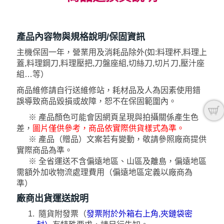
產品內容物與規格說明/保固資訊
主機保固一年，營業用及消耗品除外(如:料理杯,料理上
蓋,料理鋼刀,料理壓把,刀盤座組,切絲刀,切片刀,壓汁座
組…等）
商品維修請自行送維修站，耗材品及人為因素使用錯
誤導致商品毀損或故障，恕不在保固範圍內。
※ 產品顏色可能會因網頁呈現與拍攝關係產生色
差，
圖片僅供參考，商品依實際供貨樣式為準。
※ 產品（贈品）文案若有變動，敬請參照廠商提供
實際商品為準。
※ 全省運送不含偏遠地區、山區及離島，偏遠地區
需額外加收物流處理費用（偏遠地區定義以廠商為
準）
廠商出貨運送說明
隨貨附發票（
發票附於外箱右上角,夾鏈袋密